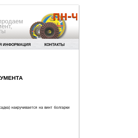
пн-чт 8.30-17.
 продаем
ент,
ты
Я ИНФОРМАЦИЯ
КОНТАКТЫ
ЫЙ НАПИЛЬНИК GS03-00
РУМЕНТА
адка) накручивается на винт болгарки