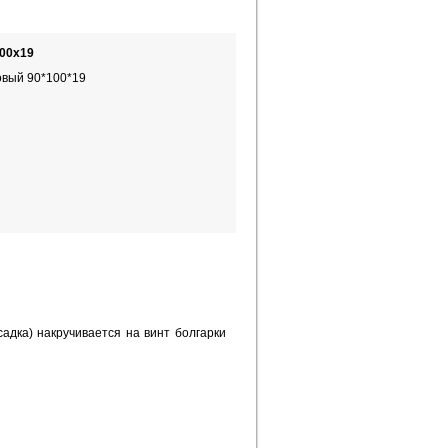
00х19
овый 90*100*19
адка) накручивается на винт болгарки