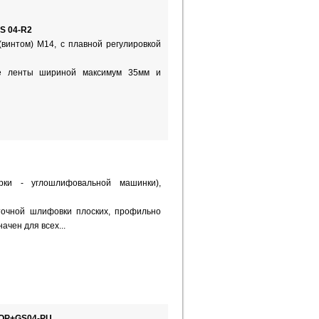
S 04-R2
винтом) M14, с плавной регулировкой
е ленты шириной максимум 35мм и
арки - углошлифовальной машинки),
точной шлифовки плоских, профильно
ачен для всех...
-OP+GS04-PU