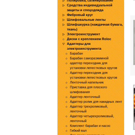
Полировка, сатинирование
Средства индивидуальной
защиты и спецодежда
Фибровый круг
Шлифовальные ленты
Шлифшкурка (наждачная бумага,
ткань)
Электроинструмент
Диски с креплением Roloc
Адаптеры для
электроинструмента
Барабан
Барабан саморазжимной
адаптер переходник для
установки лепестковых кругов
Адаптер переходник для
установки лепестковых кругов
Ленточный напильник
Приставка для плоского
шлифования
Адаптер ленточный
Адаптер ролик для накидных лент
Адаптер трехроликовый,
ленточный
Адаптер четырехроликовый,
ленточный
Комплект барабан и насос
Гибкий вал