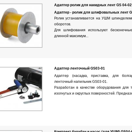
Адаптер ролик для накидных лент GS 04-02
Адаптер - ролик для шлифовальных лент G
Ролик устанавливается на УШМ шпинделем(
оборотов.
Для шлифования используют бесконечны
длинной максимум...
Адаптер ленточный GS03-01
Адаптер (насадка, приставка, для болг
ленточный напильник GS03-01.
Разработан в качестве оборудования для 
изогнутых и округлых поверхностей. Предназн
Комплект барабан и насос (для УШМ) GS04