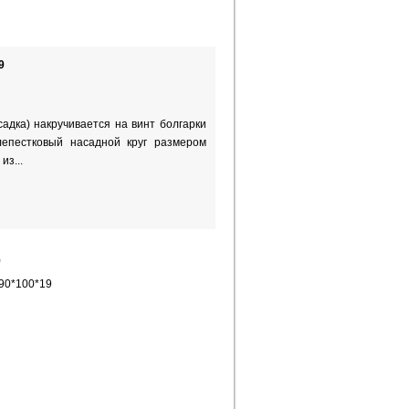
9
адка) накручивается на винт болгарки
епестковый насадной круг размером
из...
9
90*100*19