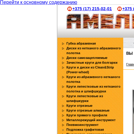
Перейти к основному содержанию
+375 (17) 215-02-01
+375 
Губка абразивная
Диски из нетканого абразивного
полотна
ВЫ
Диски самозацепляемые
Зачистные круги для болгарки
Глав
Круги и диски из Clean&Strip
(Power-wheel)
Круги из абразивного нетканого
полотна
Круги лепестковые из нетканого
полотна и шлифшкурки
Круги лепестковые из
шлифшкурки
Круги отрезные
Круги отрезные алмазные
Круги прямого профиля
Металлорежущий инструмент
Пневмоинструмент
Подложка графитовая