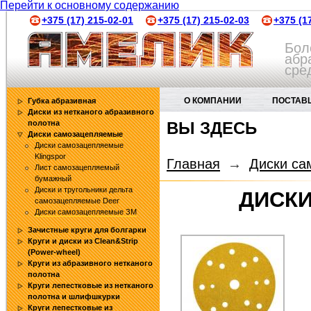
Перейти к основному содержанию
+375 (17) 215-02-01
+375 (17) 215-02-03
+375 (1
Бол
абр
сре
О КОМПАНИИ
ПОСТАВ
Губка абразивная
Диски из нетканого абразивного
полотна
ВЫ ЗДЕСЬ
АБРАЗИВНЫЕ ИНСТРУМЕНТЫ
Диски самозацепляемые
Диски самозацепляемые
Klingspor
Главная
→
Диски са
Лист самозацепляемый
бумажный
Диски и тругольники дельта
ДИСК
самозацепляемые Deer
Диски самозацепляемые ЗМ
Зачистные круги для болгарки
Круги и диски из Clean&Strip
(Power-wheel)
Круги из абразивного нетканого
полотна
Круги лепестковые из нетканого
полотна и шлифшкурки
Круги лепестковые из