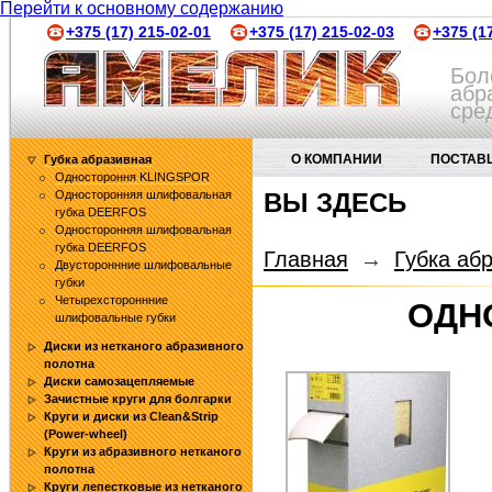
Перейти к основному содержанию
+375 (17) 215-02-01
+375 (17) 215-02-03
+375 (1
Бол
абр
сре
О КОМПАНИИ
ПОСТАВ
Губка абразивная
Одностороння KLINGSPOR
Односторонняя шлифовальная
ВЫ ЗДЕСЬ
АБРАЗИВНЫЕ ИНСТРУМЕНТЫ
губка DEERFOS
Односторонняя шлифовальная
губка DEERFOS
Главная
→
Губка аб
Двустороннние шлифовальные
губки
Четырехстороннние
ОДН
шлифовальные губки
Диски из нетканого абразивного
полотна
Диски самозацепляемые
Зачистные круги для болгарки
Круги и диски из Clean&Strip
(Power-wheel)
Круги из абразивного нетканого
полотна
Круги лепестковые из нетканого