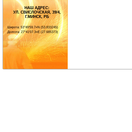
НАШ АДРЕС:
УЛ. СВИСЛОЧСКАЯ, 39/4,
Г.МИНСК, РБ
Широта: 53°49'59.7«N (53.833245)
Долгота: 27°41'07.3«E (27.685373)