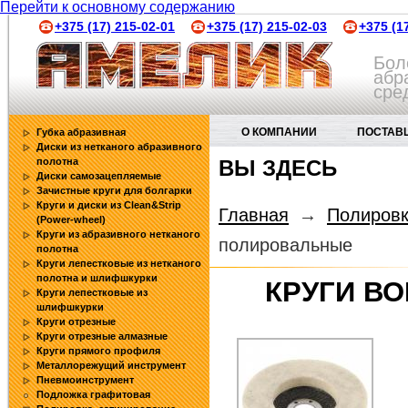
Перейти к основному содержанию
+375 (17) 215-02-01
+375 (17) 215-02-03
+375 (1
Бол
абр
сре
О КОМПАНИИ
ПОСТАВ
Губка абразивная
Диски из нетканого абразивного
полотна
ВЫ ЗДЕСЬ
АБРАЗИВНЫЕ ИНСТРУМЕНТЫ
Диски самозацепляемые
Зачистные круги для болгарки
Круги и диски из Clean&Strip
Главная
→
Полировк
(Power-wheel)
Круги из абразивного нетканого
полировальные
полотна
Круги лепестковые из нетканого
полотна и шлифшкурки
КРУГИ В
Круги лепестковые из
шлифшкурки
Круги отрезные
Круги отрезные алмазные
Круги прямого профиля
Металлорежущий инструмент
Пневмоинструмент
Подложка графитовая