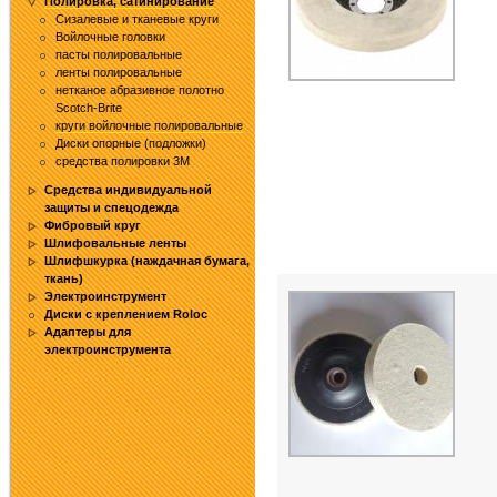
Полировка, сатинирование
Сизалевые и тканевые круги
Войлочные головки
пасты полировальные
ленты полировальные
нетканое абразивное полотно
Sсotch-Brite
круги войлочные полировальные
Диски опорные (подложки)
средства полировки 3М
Средства индивидуальной
защиты и спецодежда
Фибровый круг
Шлифовальные ленты
Шлифшкурка (наждачная бумага,
ткань)
Электроинструмент
Диски с креплением Roloc
Адаптеры для
электроинструмента