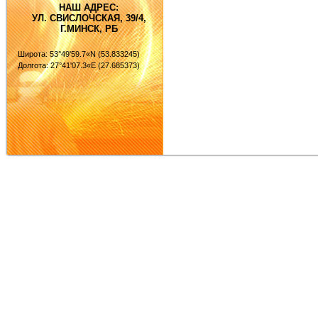
НАШ АДРЕС:
УЛ. СВИСЛОЧСКАЯ, 39/4,
Г.МИНСК, РБ
Широта: 53°49'59.7«N (53.833245)
Долгота: 27°41'07.3«E (27.685373)