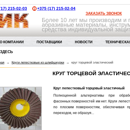
(17) 215-02-03
+375 (17) 215-02-04
ЗАКАЗАТЬ ЗВОНОК
Более 10 лет мы производим и
абразивные материалы, инструм
средства индивидуальной защи
О КОМПАНИИ
ПОСТАВЩИКИ
НОВОСТИ
ТЕХНИЧЕСКА
 ЗДЕСЬ
АБРАЗИВНЫЕ ИНСТРУМЕНТЫ И МАТЕРИАЛЫ
АДАПТЕР ЛЕНТОЧН
ная
→
Круги лепестковые из шлифшкурки
→
круг торцевой эластический
КРУГ ТОРЦЕВОЙ ЭЛАСТИЧЕ
Круг лепестковый торцовый эластичный
Полноценной альтернативы при обработ
фасонных поверхностей им нет. Круги лепес
по плоским поверхностям, обеспечивая п
переходов, не образуя...