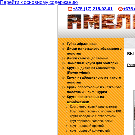
Перейти к основному содержанию
+375 (17) 215-02-01
+375 
Губка абразивная
Диски из нетканого абразивного
полотна
ВЫ
Диски самозацепляемые
Зачистные круги для болгарки
Глав
Круги и диски из Clean&Strip
(Power-wheel)
Круги из абразивного нетканого
полотна
Круги лепестковые из нетканого
полотна и шлифшкурки
Круги лепестковые из
шлифшкурки
Круг лепестковый радиальный
Круг лепестковый c оправкой КЛО
круги насадные с отверстием
круг торцевой эластический
круг торцевой прямой
круг торцевой конический