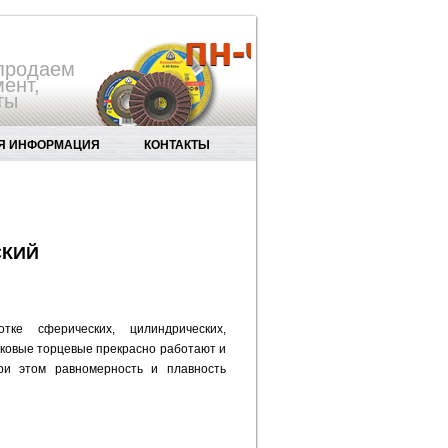
пн-чт 8.30-17
 продаем
ент,
ты
Я ИНФОРМАЦИЯ
КОНТАКТЫ
ЫЙ НАПИЛЬНИК GS03-00
СКИЙ
ке сферических, цилиндрических,
тковые торцевые прекрасно работают и
ри этом равномерность и плавность