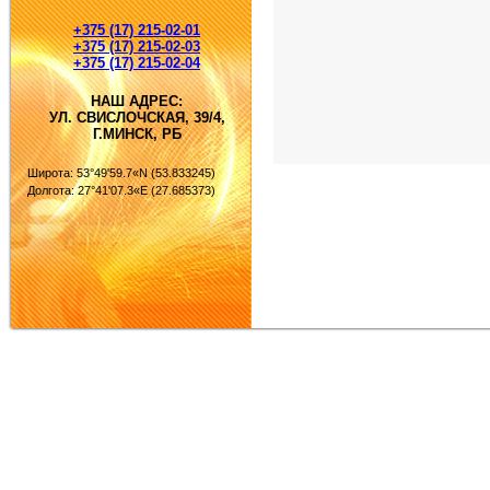
+375 (17) 215-02-01
+375 (17) 215-02-03
+375 (17) 215-02-04
НАШ АДРЕС:
УЛ. СВИСЛОЧСКАЯ, 39/4,
Г.МИНСК, РБ
Широта: 53°49'59.7«N (53.833245)
Долгота: 27°41'07.3«E (27.685373)