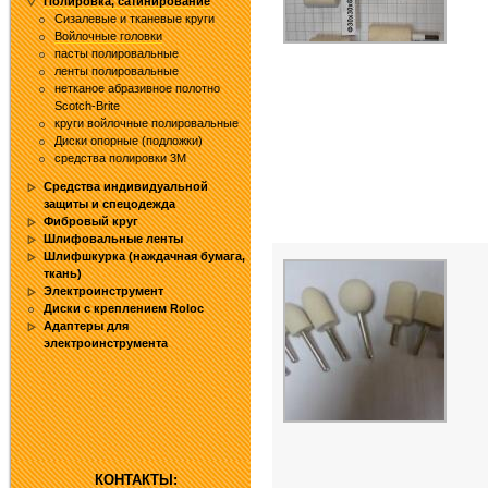
Полировка, сатинирование
Сизалевые и тканевые круги
Войлочные головки
пасты полировальные
ленты полировальные
нетканое абразивное полотно
Sсotch-Brite
круги войлочные полировальные
Диски опорные (подложки)
средства полировки 3М
Средства индивидуальной
защиты и спецодежда
Фибровый круг
Шлифовальные ленты
Шлифшкурка (наждачная бумага,
ткань)
Электроинструмент
Диски с креплением Roloc
Адаптеры для
электроинструмента
КОНТАКТЫ: