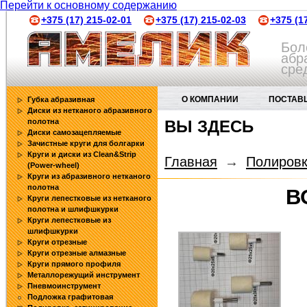
Перейти к основному содержанию
+375 (17) 215-02-01
+375 (17) 215-02-03
+375 (1
Бол
абр
сре
О КОМПАНИИ
ПОСТАВ
Губка абразивная
Диски из нетканого абразивного
полотна
ВЫ ЗДЕСЬ
АБРАЗИВНЫЕ ИНСТРУМЕНТЫ
Диски самозацепляемые
Зачистные круги для болгарки
Круги и диски из Clean&Strip
Главная
→
Полировк
(Power-wheel)
Круги из абразивного нетканого
полотна
В
Круги лепестковые из нетканого
полотна и шлифшкурки
Круги лепестковые из
шлифшкурки
Круги отрезные
Круги отрезные алмазные
Круги прямого профиля
Металлорежущий инструмент
Пневмоинструмент
Подложка графитовая