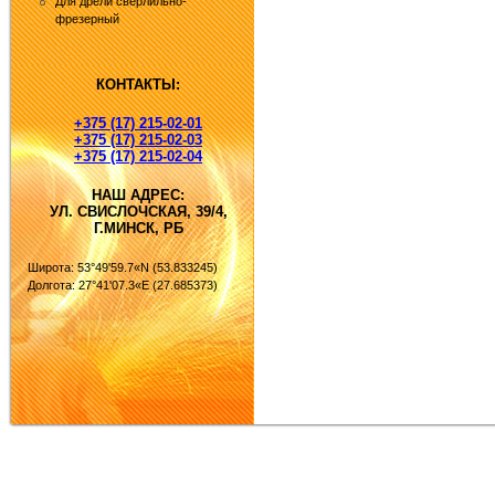
Для дрели сверлильно-
фрезерный
КОНТАКТЫ:
+375 (17) 215-02-01
+375 (17) 215-02-03
+375 (17) 215-02-04
НАШ АДРЕС:
УЛ. СВИСЛОЧСКАЯ, 39/4,
Г.МИНСК, РБ
Широта: 53°49'59.7«N (53.833245)
Долгота: 27°41'07.3«E (27.685373)