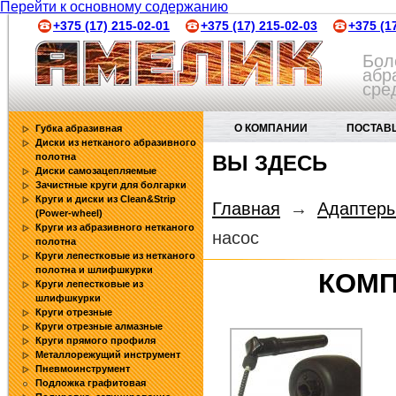
Перейти к основному содержанию
+375 (17) 215-02-01
+375 (17) 215-02-03
+375 (1
Бол
абр
сре
О КОМПАНИИ
ПОСТАВ
Губка абразивная
Диски из нетканого абразивного
полотна
ВЫ ЗДЕСЬ
АБРАЗИВНЫЕ ИНСТРУМЕНТЫ
Диски самозацепляемые
Зачистные круги для болгарки
Круги и диски из Clean&Strip
Главная
→
Адаптеры
(Power-wheel)
Круги из абразивного нетканого
насос
полотна
Круги лепестковые из нетканого
полотна и шлифшкурки
КОМП
Круги лепестковые из
шлифшкурки
Круги отрезные
Круги отрезные алмазные
Круги прямого профиля
Металлорежущий инструмент
Пневмоинструмент
Подложка графитовая