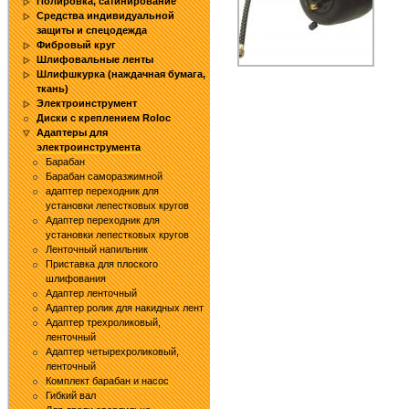
Полировка, сатинирование
Средства индивидуальной
защиты и спецодежда
Фибровый круг
Шлифовальные ленты
Шлифшкурка (наждачная бумага,
ткань)
Электроинструмент
Диски с креплением Roloc
Адаптеры для
электроинструмента
Барабан
Барабан саморазжимной
адаптер переходник для
установки лепестковых кругов
Адаптер переходник для
установки лепестковых кругов
Ленточный напильник
Приставка для плоского
шлифования
Адаптер ленточный
Адаптер ролик для накидных лент
Адаптер трехроликовый,
ленточный
Адаптер четырехроликовый,
ленточный
Комплект барабан и насос
Гибкий вал