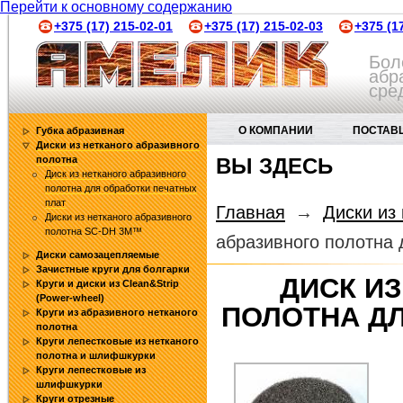
Перейти к основному содержанию
+375 (17) 215-02-01
+375 (17) 215-02-03
+375 (1
Бол
абр
сре
О КОМПАНИИ
ПОСТАВ
Губка абразивная
Диски из нетканого абразивного
полотна
ВЫ ЗДЕСЬ
АБРАЗИВНЫЕ ИНСТРУМЕНТЫ
Диск из нетканого абразивного
полотна для обработки печатных
плат
Главная
→
Диски из
Диски из нетканого абразивного
полотна SC-DH 3M™
абразивного полотна 
Диски самозацепляемые
Зачистные круги для болгарки
ДИСК И
Круги и диски из Clean&Strip
(Power-wheel)
ПОЛОТНА Д
Круги из абразивного нетканого
полотна
Круги лепестковые из нетканого
полотна и шлифшкурки
Круги лепестковые из
шлифшкурки
Круги отрезные