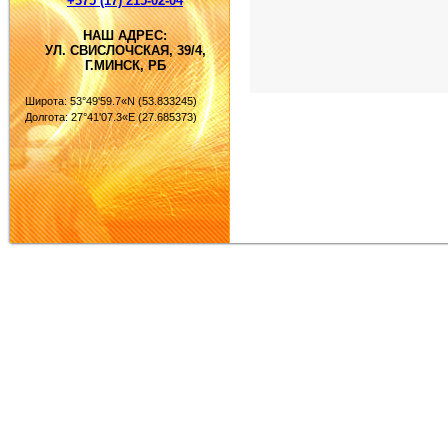
+375 (17) 215-02-04
НАШ АДРЕС:
УЛ. СВИСЛОЧСКАЯ, 39/4,
Г.МИНСК, РБ
Широта: 53°49'59.7«N (53.833245)
Долгота: 27°41'07.3«E (27.685373)